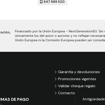
647 989 520
Financiado por la Unión Europea - NextGenerationEU. Sin 
únicamente los del autor o autores y no reflejan necesari
Unión Europea ni la Comisión Europea pueden ser consid
Garantía y devoluciones
Promociones vigentes
Validar cheque regalo
Contacto
RMAS DE PAGO
Antigüedade