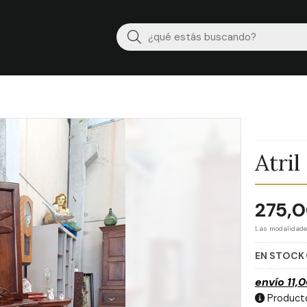
Buscar
Atri
275,
Las modalidad
EN STOCK
envío
11,
Producto