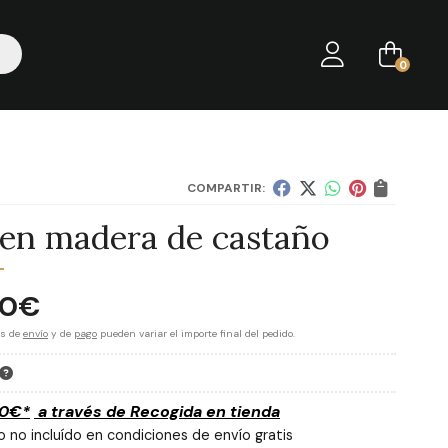
0
COMPARTIR:
l en madera de castaño
00
€
es de
envío
y de
pago
pueden variar el importe final del pedido.
00
€
*
a través de
Recogida en tienda
 no incluído en condiciones de envío gratis