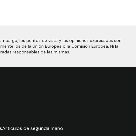
embargo, los puntos de vista y las opiniones expresadas son
amente los de la Unión Europea o la Comisión Europea. Ni la
eradas responsables de las mismas.
s
Artículos de segunda mano