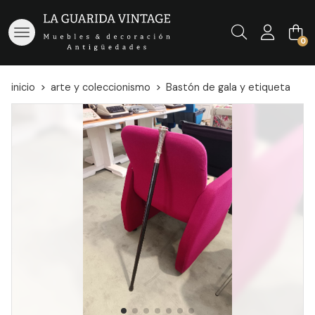
Buscar
0
inicio
arte y coleccionismo
Bastón de gala y etiqueta