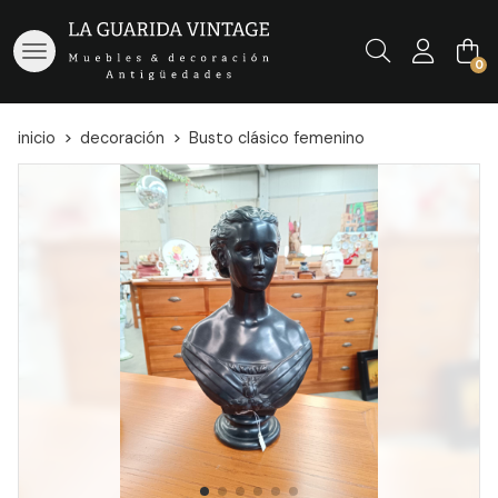
Buscar
0
inicio
decoración
Busto clásico femenino