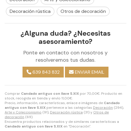
Decoración rústica
Otros de decoración
¿Alguna duda? ¿Necesitas
asesoramiento?
Ponte en contacto con nosotros y
resolveremos tus dudas.
639 843 832
ENVIAR EMAIL
Comprar
Candado antiguo con llave S.XIX
por
70,00
€
. Producto en
stock, recogida en tienda y envío
11,00
€
.
Precio, información, características, enlace e imágenes de
Candado
antiguo con llave S.XIX
pertenece a las categorías
Decoración
(294),
Arte y Coleccionismo
(91),
Decoración rústica
(31) y
Otros de
decoración
(69).
Encuentra productos relacionados y de similares características a
Candado antiguo con llave S.XIX
en "Decoración".