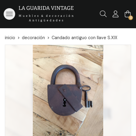
Buscar
0
inicio
decoración
Candado antiguo con llave S.XIX