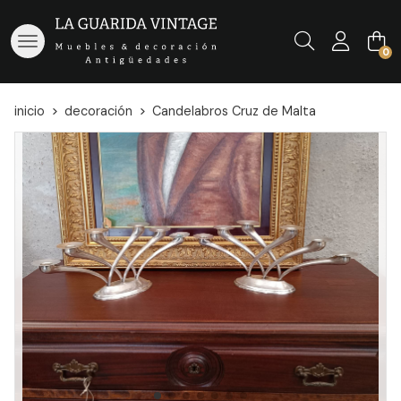
Buscar
0
inicio
decoración
Candelabros Cruz de Malta