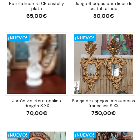
Botella licorera CR cristal y
Juego 6 copas para licor de
plata
cristal tallado
65,00€
30,00€
¡NUEVO!
¡NUEVO!
Jarrón violetero opalina
Pareja de espejos cornucopias
dragón S.XX
franceses S.XX
70,00€
750,00€
¡NUEVO!
¡NUEVO!