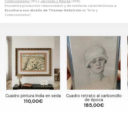
Coleccionismo
(91) y
Jarrones y figuras
(108).
Encuentra productos relacionados y de similares características a
Escultura oso diseño de Thomas Hellstrom
en "Arte y
Coleccionismo".
ura India en seda
Cuadro retrato al carboncillo
Funda pistol
de época
10,00€
135,
185,00€