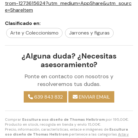
trom-1273615624?utm_medium=AppShare&utm_sourc
e=ShareItem
Clasificado en:
Arte y Coleccionismo
Jarrones y figuras
¿Alguna duda? ¿Necesitas
asesoramiento?
Ponte en contacto con nosotros y
resolveremos tus dudas.
639 843 832
ENVIAR EMAIL
Comprar
Escultura oso diseño de Thomas Hellstrom
por
195,00
€
.
Producto en stock, recogida en tienda y envío
15,00
€
.
Precio, información, características, enlace e imágenes de
Escultura
oso diseño de Thomas Hellstrom
pertenece a las categorías
Arte y