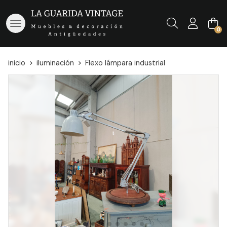
Buscar
0
inicio
iluminación
Flexo lámpara industrial