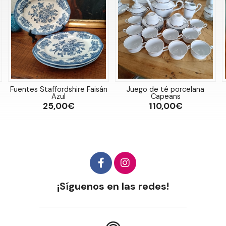
hire Faisán
Juego de té porcelana
Juego jarras Santa 
Capeans
55,00€
€
110,00€
¡Síguenos en las redes!