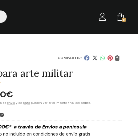
0
COMPARTIR:
ara arte militar
00
€
es de
envío
y de
pago
pueden variar el importe final del pedido.
00
€
*
a través de
Envíos a península
 no incluído en condiciones de envío gratis