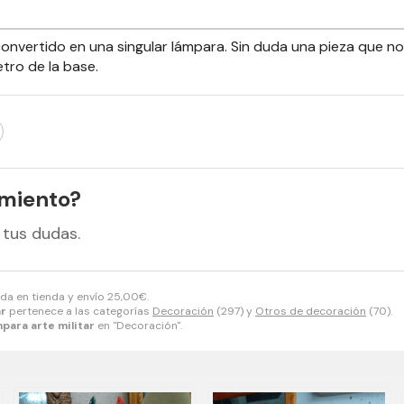
onvertido en una singular lámpara. Sin duda una pieza que no
etro de la base.
amiento?
 tus dudas.
ida en tienda y envío
25,00
€
.
ar
pertenece a las categorías
Decoración
(297) y
Otros de decoración
(70).
para arte militar
en "Decoración".