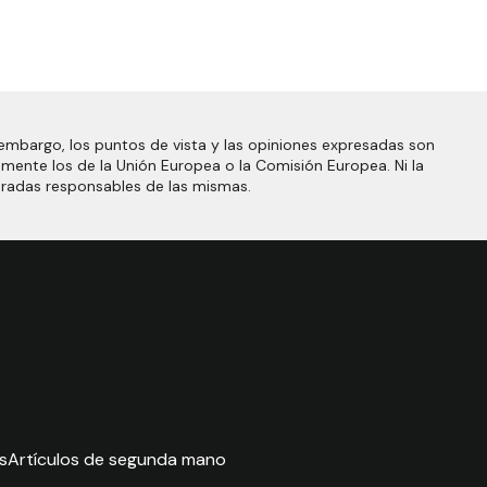
embargo, los puntos de vista y las opiniones expresadas son
amente los de la Unión Europea o la Comisión Europea. Ni la
eradas responsables de las mismas.
s
Artículos de segunda mano