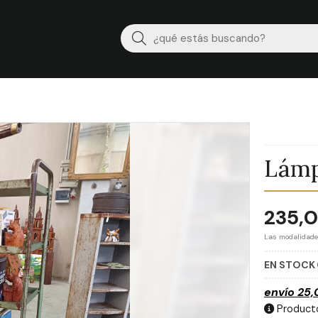
Buscar
Lámp
235,
Las modalidad
EN STOCK
envío
25,
Producto