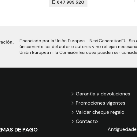
647 989 520
Financiado por la Unión Europea - NextGenerationEU. Sin 
únicamente los del autor o autores y no reflejan necesari
Unión Europea ni la Comisión Europea pueden ser consid
Garantía y devoluciones
Promociones vigentes
Validar cheque regalo
Contacto
RMAS DE PAGO
Antigüedade