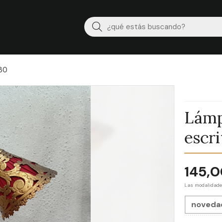
Buscar
 30
Lámp
escr
145,
Las modalidad
noveda