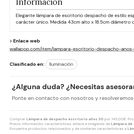
Información
Elegante lámpara de escritorio despacho de estilo esp
carácter único. Medida 43cm alto x 18.5cm diámetro de
Enlace web
wallapop.com/item/lampara-escritorio-despacho-an
Clasificado en:
Iluminación
¿Alguna duda? ¿Necesitas asesor
Ponte en contacto con nosotros y resolveremos
Comprar
Lámpara de despacho escritorio años 30
por
145,00
€
. Pr
Precio, información, características, enlace e imágenes de
Lámpara de 
Encuentra productos relacionados y de similares características a
Lám