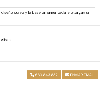
Su diseño curvo y la base ornamentada le otorgan un
reItem
639 843 832
ENVIAR EMAIL