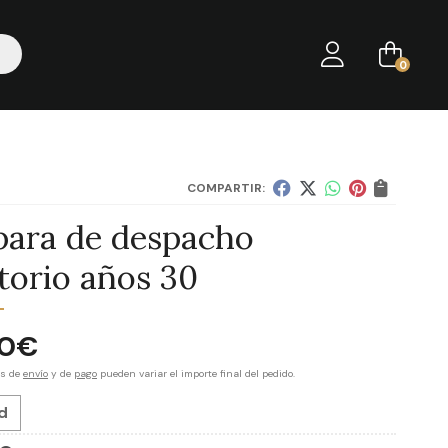
0
COMPARTIR:
ara de despacho
itorio años 30
00
€
es de
envío
y de
pago
pueden variar el importe final del pedido.
d