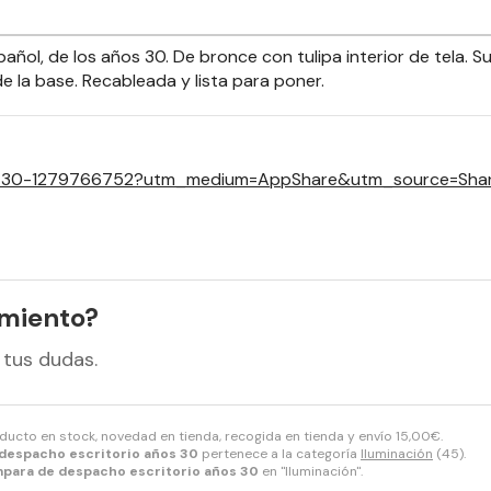
añol, de los años 30. De bronce con tulipa interior de tela. 
 la base. Recableada y lista para poner.
os-30-1279766752?utm_medium=AppShare&utm_source=Sha
amiento?
 tus dudas.
oducto en stock, novedad en tienda, recogida en tienda y envío
15,00
€
.
despacho escritorio años 30
pertenece a la categoría
Iluminación
(45).
para de despacho escritorio años 30
en "Iluminación".