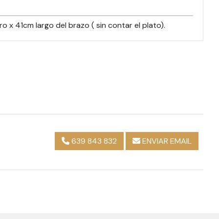
 x 41cm largo del brazo ( sin contar el plato).
639 843 832
ENVIAR EMAIL