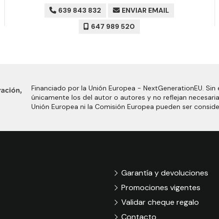
639 843 832
ENVIAR EMAIL
647 989 520
Financiado por la Unión Europea - NextGenerationEU. Sin 
únicamente los del autor o autores y no reflejan necesari
Unión Europea ni la Comisión Europea pueden ser consid
Garantía y devoluciones
Promociones vigentes
Validar cheque regalo
Contacto