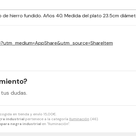
 de hierro fundido. Años 40. Medida del plato 23.5cm diámetro
8415?utm_medium=AppShare&utm_source=ShareItem
amiento?
 tus dudas.
ecogida en tienda y envío
15,00
€
.
ra industrial
pertenece a la categoría
Iluminación
(46).
para negra industrial
en "Iluminación".