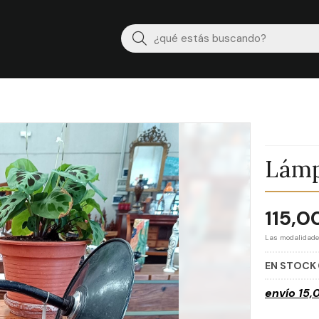
Buscar
Lámp
115,0
Las modalidad
EN STOCK
envío
15,