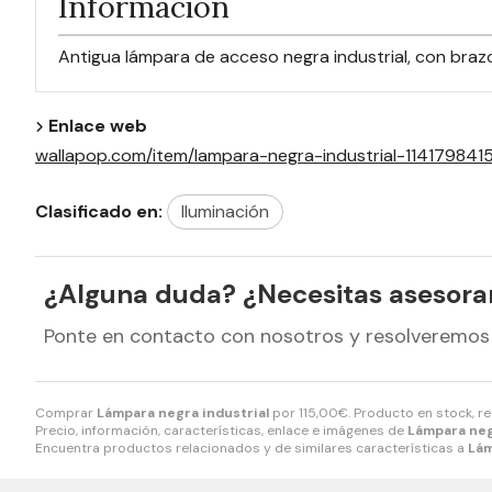
Información
Antigua lámpara de acceso negra industrial, con brazo
Enlace web
wallapop.com/item/lampara-negra-industrial-114179
Clasificado en:
Iluminación
¿Alguna duda? ¿Necesitas asesor
Ponte en contacto con nosotros y resolveremos
Comprar
Lámpara negra industrial
por
115,00
€
. Producto en stock, r
Precio, información, características, enlace e imágenes de
Lámpara neg
Encuentra productos relacionados y de similares características a
Lám