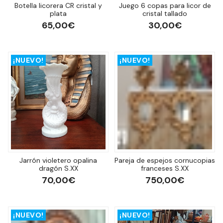
Botella licorera CR cristal y
Juego 6 copas para licor de
plata
cristal tallado
65,00€
30,00€
¡NUEVO!
¡NUEVO!
Jarrón violetero opalina
Pareja de espejos cornucopias
dragón S.XX
franceses S.XX
70,00€
750,00€
¡NUEVO!
¡NUEVO!