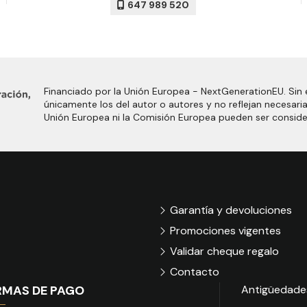
647 989 520
Financiado por la Unión Europea - NextGenerationEU. Sin 
únicamente los del autor o autores y no reflejan necesari
Unión Europea ni la Comisión Europea pueden ser consid
Garantía y devoluciones
Promociones vigentes
Validar cheque regalo
Contacto
RMAS DE PAGO
Antigüedade