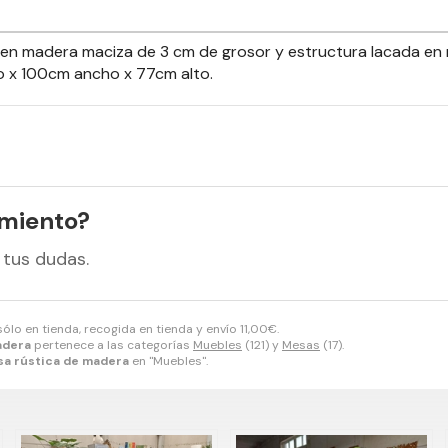
 madera maciza de 3 cm de grosor y estructura lacada en neg
go x 100cm ancho x 77cm alto.
amiento?
 tus dudas.
sólo en tienda, recogida en tienda y envío
11,00
€
.
adera
pertenece a las categorías
Muebles
(121) y
Mesas
(17).
a rústica de madera
en "Muebles".