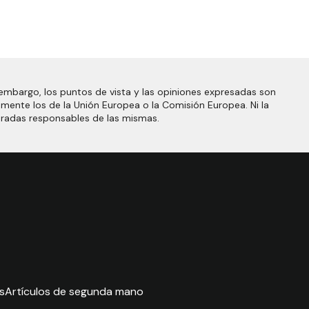
embargo, los puntos de vista y las opiniones expresadas son
amente los de la Unión Europea o la Comisión Europea. Ni la
eradas responsables de las mismas.
s
Artículos de segunda mano