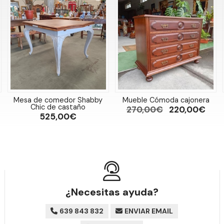
Mesa de comedor Shabby
Mueble Cómoda cajonera
Chic de castaño
270,00€
220,00€
525,00€
¿Necesitas ayuda?
639 843 832
ENVIAR EMAIL