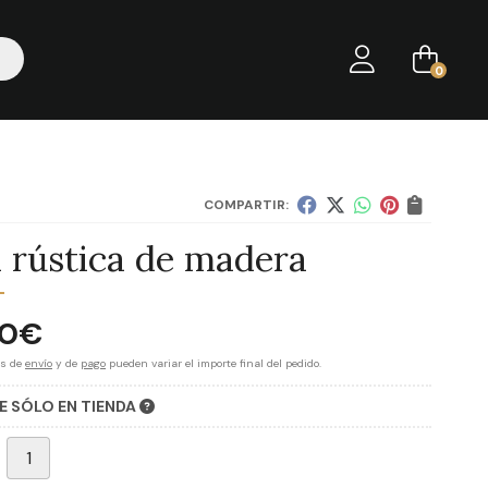
0
COMPARTIR:
 rústica de madera
00
€
es de
envío
y de
pago
pueden variar el importe final del pedido.
E SÓLO EN TIENDA