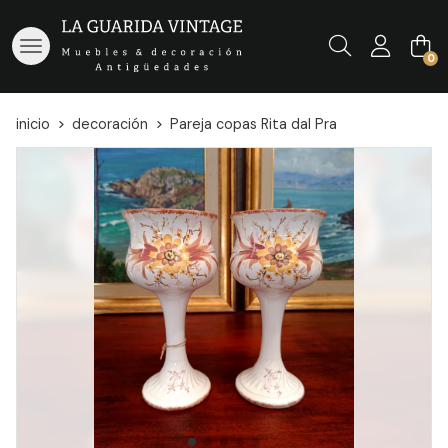
Buscar
0
inicio
decoración
Pareja copas Rita dal Pra