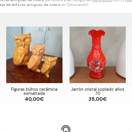
nforas antiguas de cobre
pertenece a las categorías
Decoración
(297) y
Dec
eja de ánforas antiguas de cobre
en "Decoración".
Figuras búhos cerámica
Jarrón cristal soplado años
esmaltada
70
40,00€
35,00€