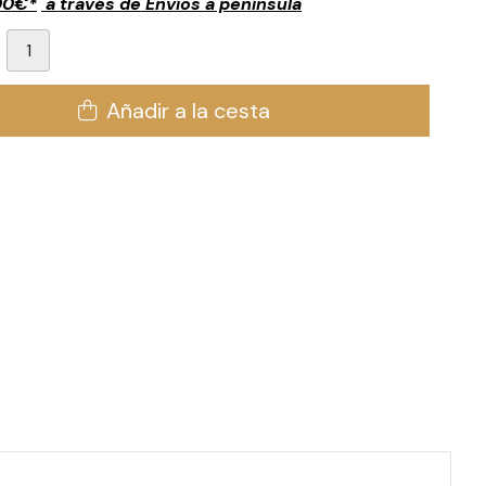
00
€
*
a través de
Envíos a península
Añadir a la cesta