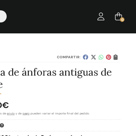
0
COMPARTIR:
ja de ánforas antiguas de
e
0
€
es de
envío
y de
pago
pueden variar el importe final del pedido.