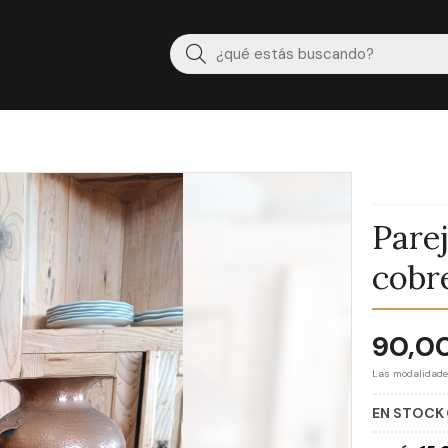
Buscar
Pare
cobr
90,0
Las modalidad
EN STOCK