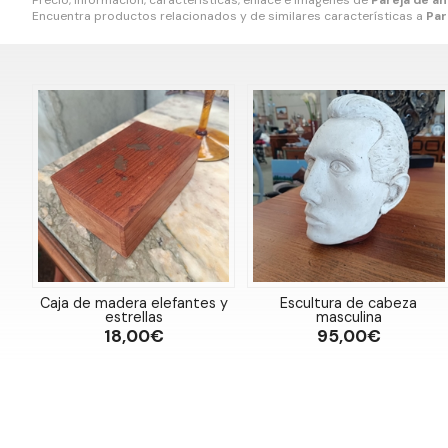
Precio, información, características, enlace e imágenes de
Pareja de á
Encuentra productos relacionados y de similares características a
Par
Caja de madera elefantes y
Escultura de cabeza
estrellas
masculina
18,00€
95,00€