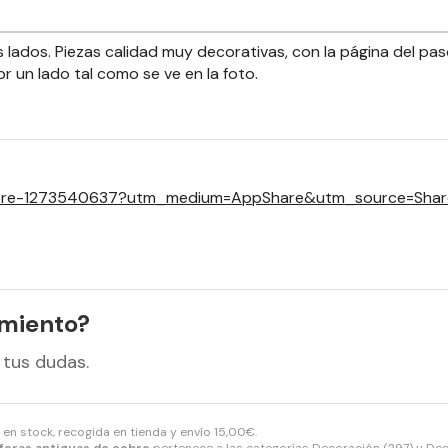
 lados. Piezas calidad muy decorativas, con la página del p
or un lado tal como se ve en la foto.
cobre-1273540637?utm_medium=AppShare&utm_source=Shar
amiento?
 tus dudas.
 en stock, recogida en tienda y envío
15,00
€
.