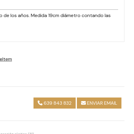
aso de los años. Medida 19cm diámetro contando las
eItem
639 843 832
ENVIAR EMAIL