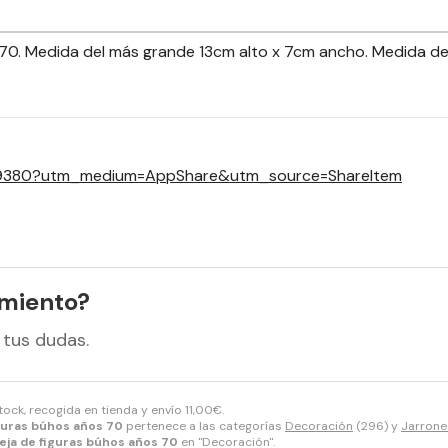
s 70. Medida del más grande 13cm alto x 7cm ancho. Medida 
439380?utm_medium=AppShare&utm_source=ShareItem
amiento?
 tus dudas.
tock, recogida en tienda y envío
11,00
€
.
iguras búhos años 70
pertenece a las categorías
Decoración
(296) y
Jarrone
eja de figuras búhos años 70
en "Decoración".