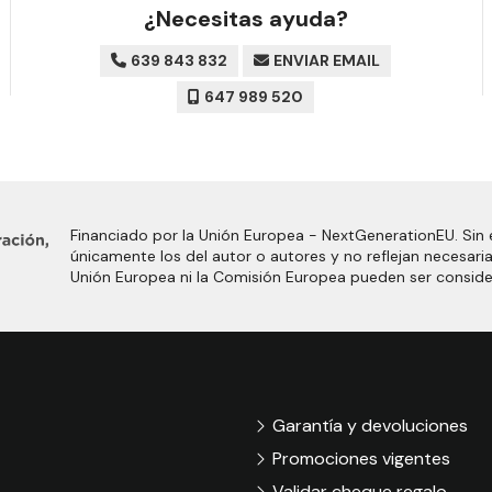
¿Necesitas ayuda?
639 843 832
ENVIAR EMAIL
647 989 520
Financiado por la Unión Europea - NextGenerationEU. Sin 
únicamente los del autor o autores y no reflejan necesari
Unión Europea ni la Comisión Europea pueden ser consid
Garantía y devoluciones
Promociones vigentes
Validar cheque regalo