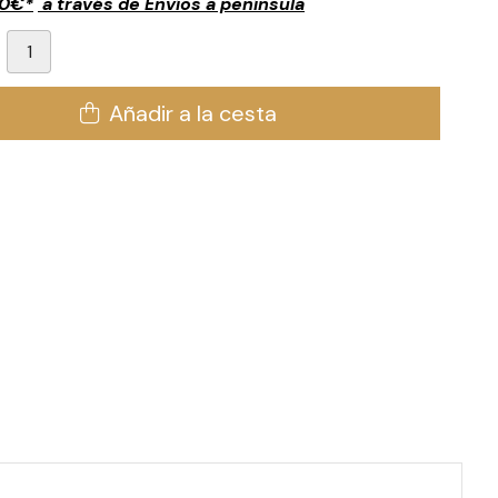
00
€
*
a través de
Envíos a península
Añadir a la cesta