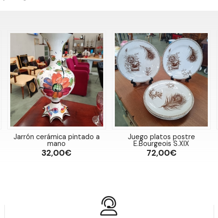
s
Jarrón cerámica pintado a
Juego platos postre
mano
E.Bourgeois S.XIX
32,00€
72,00€