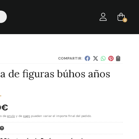
0
COMPARTIR:
ja de figuras búhos años
0
€
es de
envío
y de
pago
pueden variar el importe final del pedido.