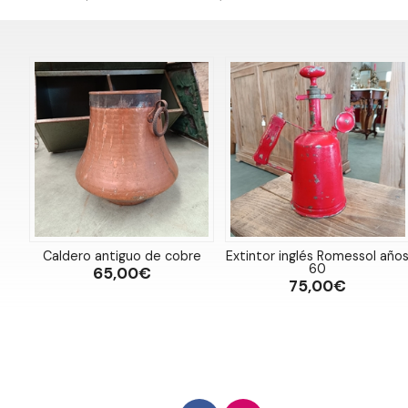
Caldero antiguo de cobre
Extintor inglés Romessol año
60
65,00€
75,00€