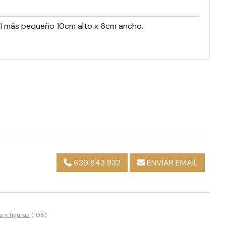
del más pequeño 10cm alto x 6cm ancho.
639 843 832
ENVIAR EMAIL
s y figuras
(108).