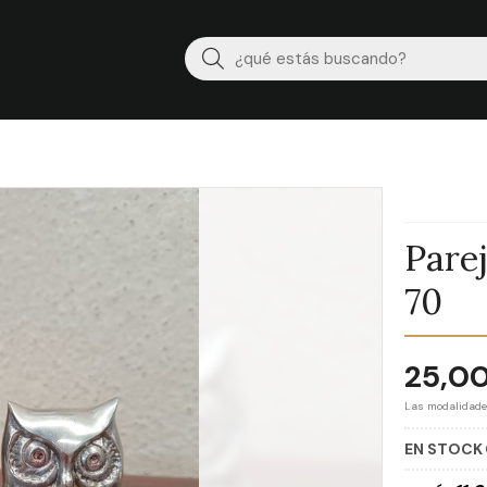
Buscar
Pare
70
25,0
Las modalidad
EN STOCK