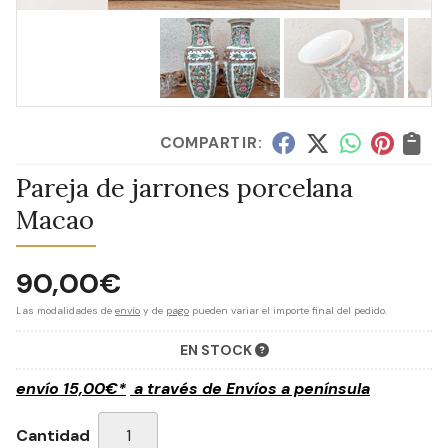
COMPARTIR:
Pareja de jarrones porcelana
Macao
90,00
€
Las modalidades de
envío
y de
pago
pueden variar el importe final del pedido.
EN STOCK
envío
15,00
€
*
a través de
Envíos a península
Cantidad