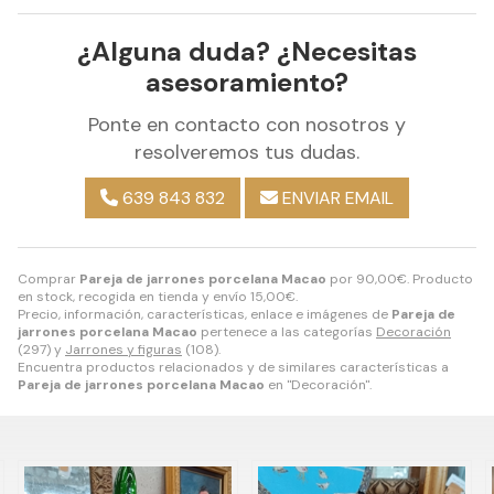
¿Alguna duda? ¿Necesitas
asesoramiento?
Ponte en contacto con nosotros y
resolveremos tus dudas.
639 843 832
ENVIAR EMAIL
Comprar
Pareja de jarrones porcelana Macao
por
90,00
€
. Producto
en stock, recogida en tienda y envío
15,00
€
.
Precio, información, características, enlace e imágenes de
Pareja de
jarrones porcelana Macao
pertenece a las categorías
Decoración
(297) y
Jarrones y figuras
(108).
Encuentra productos relacionados y de similares características a
Pareja de jarrones porcelana Macao
en "Decoración".