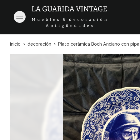
inicio
decoración
Plato cerámica Boch Anciano con pipa