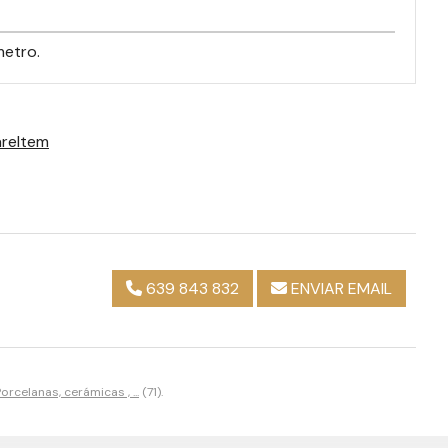
metro.
reItem
639 843 832
ENVIAR EMAIL
orcelanas, cerámicas , ...
(71).