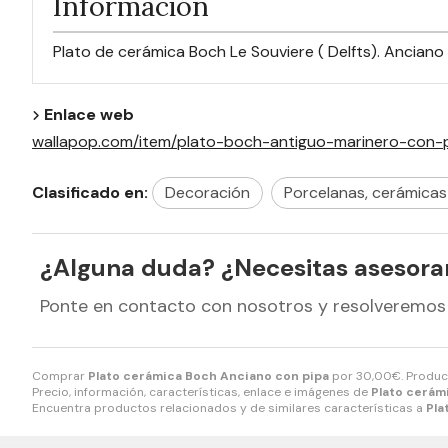
Información
Plato de cerámica Boch Le Souviere ( Delfts). Ancian
Enlace web
wallapop.com/item/plato-boch-antiguo-marinero-co
Clasificado en:
Decoración
Porcelanas, cerámicas , 
¿Alguna duda? ¿Necesitas asesor
Ponte en contacto con nosotros y resolveremos
Comprar
Plato cerámica Boch Anciano con pipa
por
30,00
€
. Produc
Precio, información, características, enlace e imágenes de
Plato cerám
Encuentra productos relacionados y de similares características a
Pla