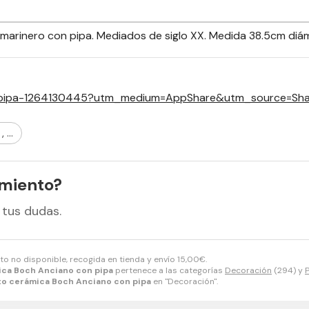
o marinero con pipa. Mediados de siglo XX. Medida 38.5cm diá
n-pipa-1264130445?utm_medium=AppShare&utm_source=Sha
...
amiento?
 tus dudas.
to no disponible, recogida en tienda y envío
15,00
€
.
ica Boch Anciano con pipa
pertenece a las categorías
Decoración
(294) y
P
to cerámica Boch Anciano con pipa
en "Decoración".