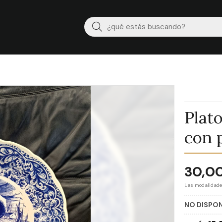
Buscar
Plat
con 
30,0
Las modalidad
NO DISPO