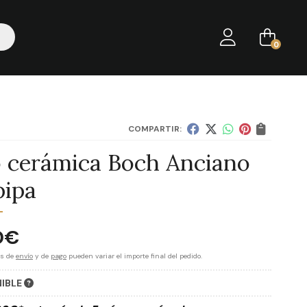
0
COMPARTIR:
o cerámica Boch Anciano
pipa
0
€
es de
envío
y de
pago
pueden variar el importe final del pedido.
NIBLE