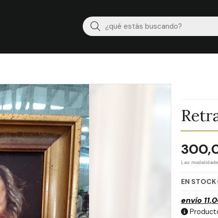
Buscar
Retra
300,
Las modalidad
EN STOCK
envío
11,
Producto