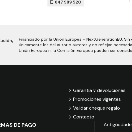
647 989 520
Financiado por la Unión Europea - NextGenerationEU. Sin 
únicamente los del autor o autores y no reflejan necesari
Unión Europea ni la Comisión Europea pueden ser consid
Garantía y devoluciones
Promociones vigentes
Validar cheque regalo
Contacto
RMAS DE PAGO
Antigüedade