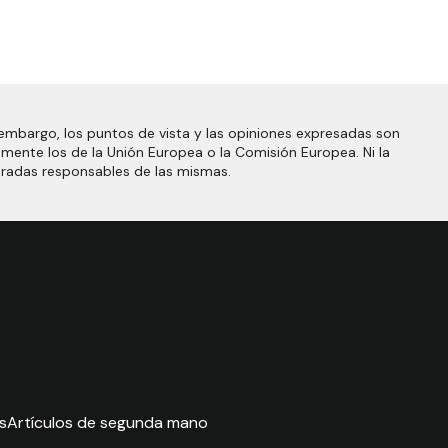
embargo, los puntos de vista y las opiniones expresadas son
amente los de la Unión Europea o la Comisión Europea. Ni la
eradas responsables de las mismas.
s
Artículos de segunda mano