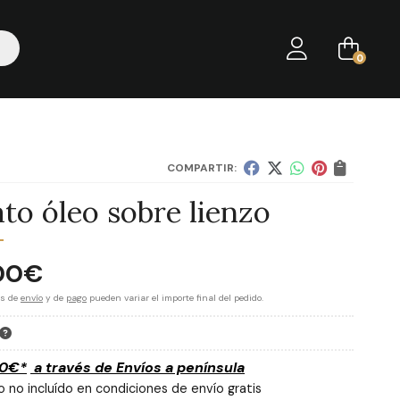
0
COMPARTIR:
to óleo sobre lienzo
00
€
es de
envío
y de
pago
pueden variar el importe final del pedido.
00
€
*
a través de
Envíos a península
 no incluído en condiciones de envío gratis