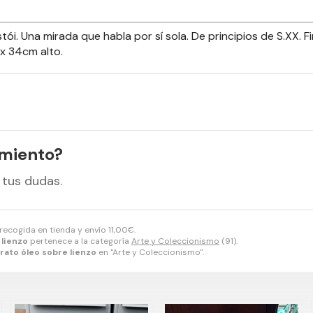
stói. Una mirada que habla por sí sola. De principios de S.XX
 x 34cm alto.
amiento?
 tus dudas.
 recogida en tienda y envío
11,00
€
.
 lienzo
pertenece a la categoría
Arte y Coleccionismo
(91).
rato óleo sobre lienzo
en "Arte y Coleccionismo".