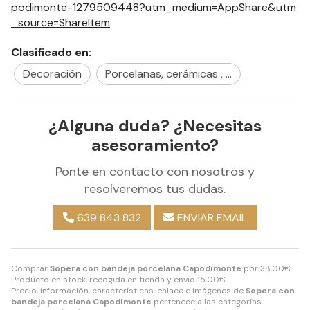
podimonte-1279509448?utm_medium=AppShare&utm
_source=ShareItem
Clasificado en:
Decoración
Porcelanas, cerámicas , ...
¿Alguna duda? ¿Necesitas
asesoramiento?
Ponte en contacto con nosotros y
resolveremos tus dudas.
639 843 832
ENVIAR EMAIL
Comprar
Sopera con bandeja porcelana Capodimonte
por
38,00
€
.
Producto en stock, recogida en tienda y envío
15,00
€
.
Precio, información, características, enlace e imágenes de
Sopera con
bandeja porcelana Capodimonte
pertenece a las categorías