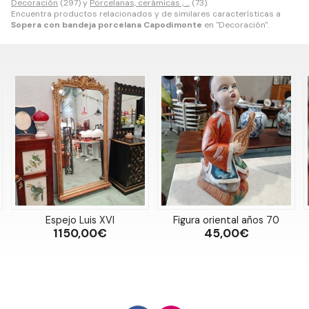
Decoración
(297) y
Porcelanas, cerámicas , ...
(73).
Encuentra productos relacionados y de similares características a
Sopera con bandeja porcelana Capodimonte
en "Decoración".
 XVI
Figura oriental años 70
Juego café Ridg
Staffordshire
0€
45,00€
45,00€