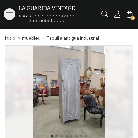
Buscar
0
inicio
muebles
Taquilla antigua industrial